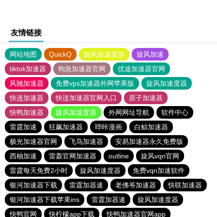
友情链接
网站地图
QuickQ
旋风加速度器
旋风加速
tiktok加速器
狗急加速器官网
优途加速器官网
风驰加速器
免费vps加速器外网苹果版
旋风加速度器
快连加速器
快连加速器官网入口
原子加速器
快鸭加速器
旋风加速度器
外网网址导航
软件中心
雷霆加速
狂飙加速器
哔咔漫画
白鲸加速器
极光加速器官网
飞鸟加速器
安易加速器永久免费版
西柚加速
雷轰官网加速器
outline
旋风vqn官网
雷霆每天免费2小时
旋风加速度器
免费vqn加速软件
银河加速器下载
雷霆加器速
老佛爷加速器
快联加速器
银河加速器下载苹果ins
雷霆加器速
旋风加速度器
快鸭官网
快柠檬app下载
快鸭加速器官网app