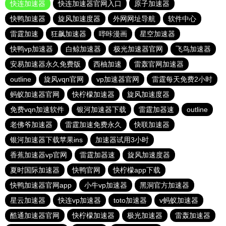
快连加速器
快连加速器官网入口
原子加速器
快鸭加速器
旋风加速度器
外网网址导航
软件中心
雷霆加速
狂飙加速器
哔咔漫画
星空加速器
快鸭vp加速器
白鲸加速器
极光加速器官网
飞鸟加速器
安易加速器永久免费版
西柚加速
雷轰官网加速器
outline
旋风vqn官网
vp加速器官网
雷霆每天免费2小时
蚂蚁加速器官网
快柠檬加速器
旋风加速度器
免费vqn加速软件
银河加速器下载
雷霆加器速
outline
老佛爷加速器
雷霆加速免费永久
快联加速器
银河加速器下载苹果ins
加速器试用3小时
香蕉加速器vp官网
雷霆加器速
旋风加速度器
夏时国际加速器
快鸭官网
快柠檬app下载
快鸭加速器官网app
小牛vp加速器
黑洞官方加速器
星云加速器
快连vp加速器
toto加速器
v蚂蚁加速器
酷通加速器官网
快柠檬加速器
极光加速器
雷轰加速器