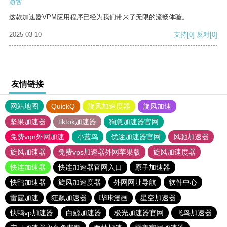
游客
这款加速器VPM应用程序已经为我们带来了无限的流畅体验。
2025-03-10
支持
[0]
反对
[0]
友情链接
网站地图
QuickQ
旋风加速度器
旋风加速
坚果加速器
tiktok加速器
狗急加速器官网
免费vqn外网加速
小蓝鸟
优途加速器官网
风驰加速器
旋风加速器
免费vps加速器外网苹果版
旋风加速度器
快连加速器
快连加速器官网入口
原子加速器
快鸭加速器
旋风加速度器
外网网址导航
软件中心
雷霆加速
狂飙加速器
哔咔漫画
星空加速器
快鸭vp加速器
白鲸加速器
极光加速器官网
飞鸟加速器