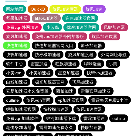
网站地图
QuickQ
旋风加速度器
旋风加速
坚果加速器
tiktok加速器
狗急加速器官网
免费vqn外网加速
小蓝鸟
优途加速器官网
风驰加速器
旋风加速器
免费vps加速器外网苹果版
旋风加速度器
快连加速器
快连加速器官网入口
原子加速器
快鸭加速器
快柠檬加速器
旋风加速度器
外网网址导航
软件中心
雷霆加速
狂飙加速器
哔咔漫画
小美
小美vpn
小美加速器
星空加速器
快鸭vp加速器
白鲸加速器
极光加速器官网
飞鸟加速器
安易加速器永久免费版
西柚加速
雷轰官网加速器
outline
旋风vqn官网
vp加速器官网
雷霆每天免费2小时
蚂蚁加速器官网
快柠檬加速器
旋风加速度器
免费vqn加速软件
银河加速器下载
雷霆加器速
outline
老佛爷加速器
雷霆加速免费永久
快联加速器