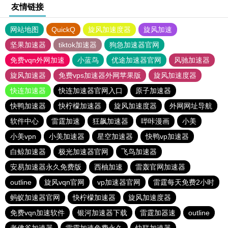
友情链接
网站地图
QuickQ
旋风加速度器
旋风加速
坚果加速器
tiktok加速器
狗急加速器官网
免费vqn外网加速
小蓝鸟
优途加速器官网
风驰加速器
旋风加速器
免费vps加速器外网苹果版
旋风加速度器
快连加速器
快连加速器官网入口
原子加速器
快鸭加速器
快柠檬加速器
旋风加速度器
外网网址导航
软件中心
雷霆加速
狂飙加速器
哔咔漫画
小美
小美vpn
小美加速器
星空加速器
快鸭vp加速器
白鲸加速器
极光加速器官网
飞鸟加速器
安易加速器永久免费版
西柚加速
雷轰官网加速器
outline
旋风vqn官网
vp加速器官网
雷霆每天免费2小时
蚂蚁加速器官网
快柠檬加速器
旋风加速度器
免费vqn加速软件
银河加速器下载
雷霆加器速
outline