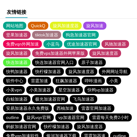
友情链接
网站地图
QuickQ
旋风加速度器
旋风加速
坚果加速器
tiktok加速器
狗急加速器官网
免费vqn外网加速
小蓝鸟
优途加速器官网
风驰加速器
旋风加速器
免费vps加速器外网苹果版
旋风加速度器
快连加速器
快连加速器官网入口
原子加速器
快鸭加速器
快柠檬加速器
旋风加速度器
外网网址导航
软件中心
雷霆加速
狂飙加速器
哔咔漫画
小美
小美vpn
小美加速器
星空加速器
快鸭vp加速器
白鲸加速器
极光加速器官网
飞鸟加速器
安易加速器永久免费版
西柚加速
雷轰官网加速器
outline
旋风vqn官网
vp加速器官网
雷霆每天免费2小时
蚂蚁加速器官网
快柠檬加速器
旋风加速度器
免费vqn加速软件
银河加速器下载
雷霆加器速
outline