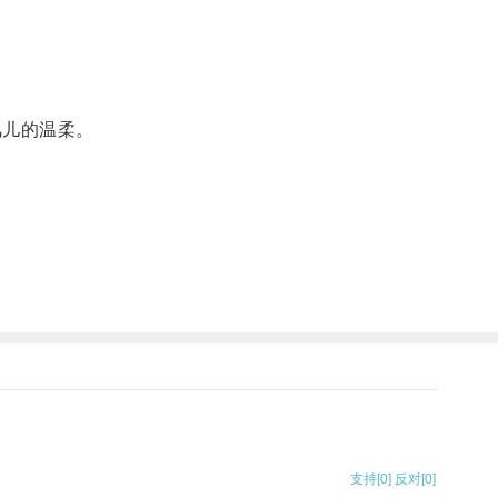
儿的温柔。
支持
[0]
反对
[0]