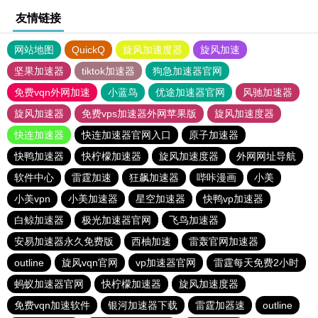
友情链接
网站地图
QuickQ
旋风加速度器
旋风加速
坚果加速器
tiktok加速器
狗急加速器官网
免费vqn外网加速
小蓝鸟
优途加速器官网
风驰加速器
旋风加速器
免费vps加速器外网苹果版
旋风加速度器
快连加速器
快连加速器官网入口
原子加速器
快鸭加速器
快柠檬加速器
旋风加速度器
外网网址导航
软件中心
雷霆加速
狂飙加速器
哔咔漫画
小美
小美vpn
小美加速器
星空加速器
快鸭vp加速器
白鲸加速器
极光加速器官网
飞鸟加速器
安易加速器永久免费版
西柚加速
雷轰官网加速器
outline
旋风vqn官网
vp加速器官网
雷霆每天免费2小时
蚂蚁加速器官网
快柠檬加速器
旋风加速度器
免费vqn加速软件
银河加速器下载
雷霆加器速
outline