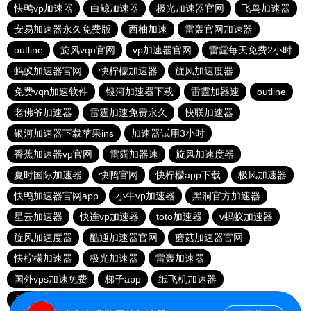
快鸭vp加速器
白鲸加速器
极光加速器官网
飞鸟加速器
安易加速器永久免费版
西柚加速
雷轰官网加速器
outline
旋风vqn官网
vp加速器官网
雷霆每天免费2小时
蚂蚁加速器官网
快柠檬加速器
旋风加速度器
免费vqn加速软件
银河加速器下载
雷霆加器速
outline
老佛爷加速器
雷霆加速免费永久
快联加速器
银河加速器下载苹果ins
加速器试用3小时
香蕉加速器vp官网
雷霆加器速
旋风加速度器
夏时国际加速器
快鸭官网
快柠檬app下载
极风加速器
快鸭加速器官网app
小牛vp加速器
黑洞官方加速器
星云加速器
快连vp加速器
toto加速器
v蚂蚁加速器
旋风加速度器
酷通加速器官网
蘑菇加速器官网
快柠檬加速器
极光加速器
雷轰加速器
国外vps加速免费
梯子app
纸飞机加速器
永久不收费的vp加速器