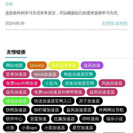
游客
这款软件的学习方式非常灵活，可以根据自己的需求选择学习方式。
2024-08-26
支持
[0]
反对
[0]
友情链接
网站地图
QuickQ
旋风加速度器
旋风加速
坚果加速器
tiktok加速器
狗急加速器官网
免费vqn外网加速
小蓝鸟
优途加速器官网
风驰加速器
旋风加速器
免费vps加速器外网苹果版
旋风加速度器
快连加速器
快连加速器官网入口
原子加速器
快鸭加速器
快柠檬加速器
旋风加速度器
外网网址导航
软件中心
雷霆加速
狂飙加速器
哔咔漫画
瑞乐小说
小美
小美vpn
小美加速器
星空加速器