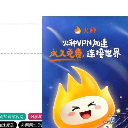
支持
[0]
反对
[0]
支持
[0]
反对
[0]
支持
[0]
反对
[0]
途加速器官网
风驰加速器
旋风加速器
加速度器
外网网址导航
软件中心
雷霆加速
狂飙加速器