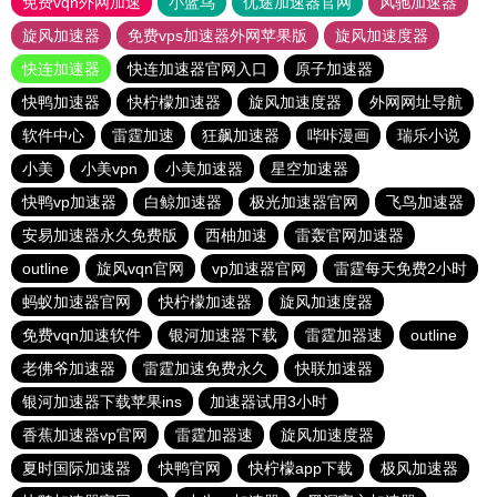
免费vqn外网加速
小蓝鸟
优途加速器官网
风驰加速器
旋风加速器
免费vps加速器外网苹果版
旋风加速度器
快连加速器
快连加速器官网入口
原子加速器
快鸭加速器
快柠檬加速器
旋风加速度器
外网网址导航
软件中心
雷霆加速
狂飙加速器
哔咔漫画
瑞乐小说
小美
小美vpn
小美加速器
星空加速器
快鸭vp加速器
白鲸加速器
极光加速器官网
飞鸟加速器
安易加速器永久免费版
西柚加速
雷轰官网加速器
outline
旋风vqn官网
vp加速器官网
雷霆每天免费2小时
蚂蚁加速器官网
快柠檬加速器
旋风加速度器
免费vqn加速软件
银河加速器下载
雷霆加器速
outline
老佛爷加速器
雷霆加速免费永久
快联加速器
银河加速器下载苹果ins
加速器试用3小时
香蕉加速器vp官网
雷霆加器速
旋风加速度器
夏时国际加速器
快鸭官网
快柠檬app下载
极风加速器